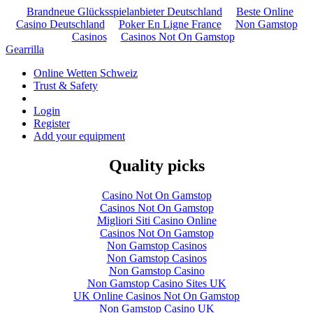
Brandneue Glücksspielanbieter Deutschland
Beste Online
Casino Deutschland
Poker En Ligne France
Non Gamstop
Casinos
Casinos Not On Gamstop
Gearrilla
Online Wetten Schweiz
Trust & Safety
Login
Register
Add your equipment
Quality picks
Casino Not On Gamstop
Casinos Not On Gamstop
Migliori Siti Casino Online
Casinos Not On Gamstop
Non Gamstop Casinos
Non Gamstop Casinos
Non Gamstop Casino
Non Gamstop Casino Sites UK
UK Online Casinos Not On Gamstop
Non Gamstop Casino UK