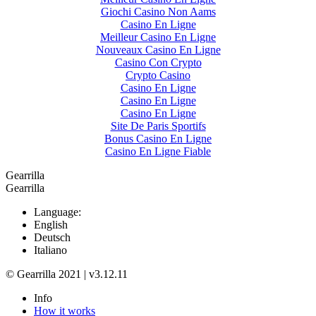
Giochi Casino Non Aams
Casino En Ligne
Meilleur Casino En Ligne
Nouveaux Casino En Ligne
Casino Con Crypto
Crypto Casino
Casino En Ligne
Casino En Ligne
Casino En Ligne
Site De Paris Sportifs
Bonus Casino En Ligne
Casino En Ligne Fiable
Gearrilla
Gearrilla
Language:
English
Deutsch
Italiano
© Gearrilla 2021 | v3.12.11
Info
How it works