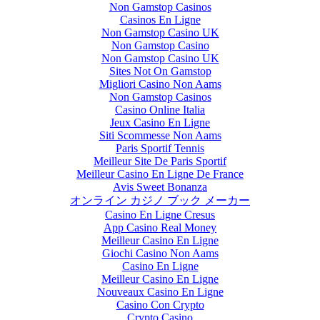
Non Gamstop Casinos
Casinos En Ligne
Non Gamstop Casino UK
Non Gamstop Casino
Non Gamstop Casino UK
Sites Not On Gamstop
Migliori Casino Non Aams
Non Gamstop Casinos
Casino Online Italia
Jeux Casino En Ligne
Siti Scommesse Non Aams
Paris Sportif Tennis
Meilleur Site De Paris Sportif
Meilleur Casino En Ligne De France
Avis Sweet Bonanza
オンライン カジノ ブック メーカー
Casino En Ligne Cresus
App Casino Real Money
Meilleur Casino En Ligne
Giochi Casino Non Aams
Casino En Ligne
Meilleur Casino En Ligne
Nouveaux Casino En Ligne
Casino Con Crypto
Crypto Casino