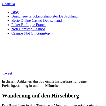
Gearrilla
Blog
Brandneue Glücksspielanbieter Deutschland
Beste Online Casino Deutschland
Poker En Ligne France
Non Gamstop Casinos
Casinos Not On Gamstop
Freizeittipps München -
München draußen erleben
Erschienen am 09.10.2018
Tweet
In diesem Artikel erfährst du einige Insidertipps für deine
Freizeitgestaltung in und um
München
.
Wanderung auf den Hirschberg
Der Hirschberg in den Tegernseer Alpen ist immer wieder einen